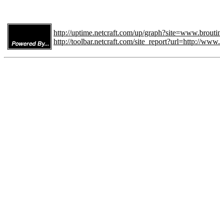
http://uptime.netcraft.com/up/graph?site=www.brouti
http://toolbar.netcraft.com/site_report?url=http://www