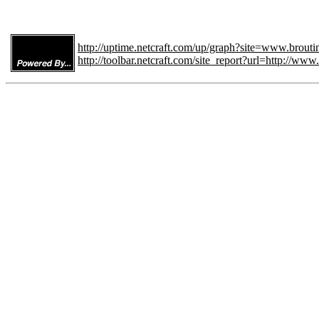
http://uptime.netcraft.com/up/graph?site=www.brouti
http://toolbar.netcraft.com/site_report?url=http://www